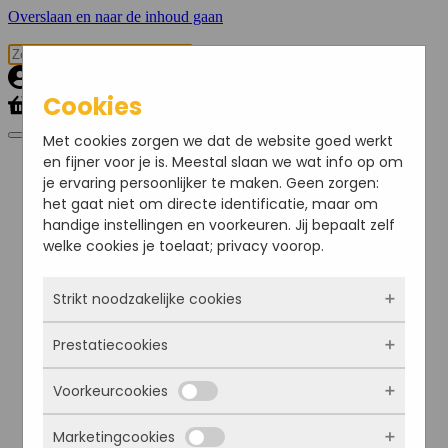
Overslaan en naar de inhoud gaan
Cookies
Met cookies zorgen we dat de website goed werkt
en fijner voor je is. Meestal slaan we wat info op om
Onze Merken
je ervaring persoonlijker te maken. Geen zorgen:
Onze winkel
Contact
het gaat niet om directe identificatie, maar om
handige instellingen en voorkeuren. Jij bepaalt zelf
Kinderkamer
welke cookies je toelaat; privacy voorop.
Invulboeken & Herinneringen
Knuffels
Muziekmobiel
Strikt noodzakelijke cookies
Wanddecoratie & Verlichting
Kleding
Baby
Prestatiecookies
Deze cookies zorgen ervoor dat de website
Boxpakjes & Jumpsuits
überhaupt werkt. Ze zijn dus altijd actief en
Broeken & Leggings
Voorkeurcookies
kunnen niet worden uitgezet. Meestal worden
Jassen & Accessoires
Met deze cookies zien we hoe vaak onze site
ze alleen geplaatst als jij iets doet, zoals
Jurken & Rokken
bezocht wordt, waar bezoekers vandaan
Mutsjes & Haarbandjes
inloggen, een formulier invullen of je
Marketingcookies
komen en welke pagina’s populair zijn. Zo
Deze cookies onthouden jouw voorkeuren.