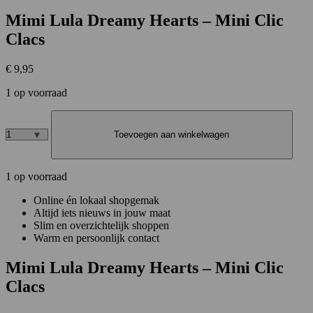
Mimi Lula Dreamy Hearts – Mini Clic
Clacs
€
9,95
1 op voorraad
Toevoegen aan winkelwagen
Mimi
Lula
Dreamy
1 op voorraad
Hearts
–
Online én lokaal shopgemak
Mini
Altijd iets nieuws in jouw maat
Clic
Slim en overzichtelijk shoppen
Clacs
Warm en persoonlijk contact
aantal
Mimi Lula Dreamy Hearts – Mini Clic
Clacs