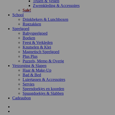
Truien & Vesten
Zwemkleding & Accessoires
Sale!
School
Drinkbekers & Lunchboxen
Rugzakken
Speelgoed
Babyspeelgoed
Boeken
Feest & Verkleden
Knutselen & Klei
Magnetisch Speelgoed
Plus Plus
Puzzels, Memo & Overig
Verzorging & Slapen
Haar & Make-Up
Bad & Bed
Luiertassen & Accessoires
Servies
Speendoekjes en koorden
Spuugdoekjes & Slabben
Cadeaubon
Onze Merken
Onze winkel