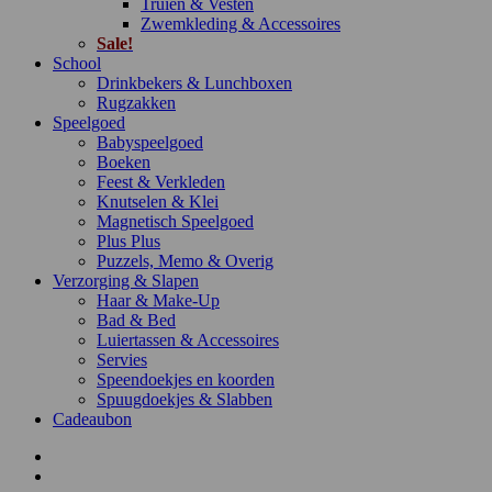
Truien & Vesten
Zwemkleding & Accessoires
Sale!
School
Drinkbekers & Lunchboxen
Rugzakken
Speelgoed
Babyspeelgoed
Boeken
Feest & Verkleden
Knutselen & Klei
Magnetisch Speelgoed
Plus Plus
Puzzels, Memo & Overig
Verzorging & Slapen
Haar & Make-Up
Bad & Bed
Luiertassen & Accessoires
Servies
Speendoekjes en koorden
Spuugdoekjes & Slabben
Cadeaubon
Onze Merken
Onze winkel